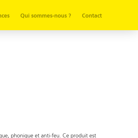
nces
Qui sommes-nous ?
Contact
ique, phonique et anti-feu. Ce produit est