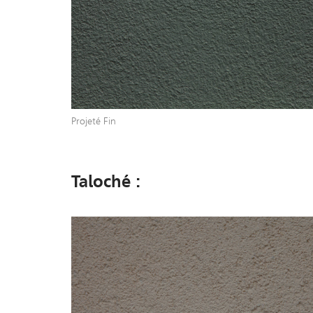
Projeté Fin
Taloché :