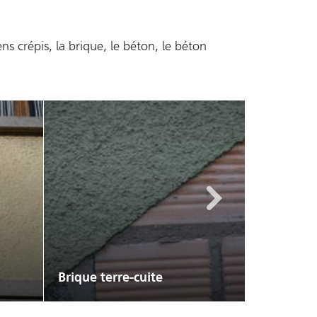
s crépis, la brique, le béton, le béton
Suivants
Laine de bois
Descripti