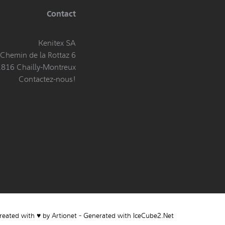
Contact
Kenitex SA
Chemin de la Rottaz 6
1816 Chailly-Montreux
Contactez-nous!
-
reated with ♥ by Artionet
Generated with IceCube2.Net