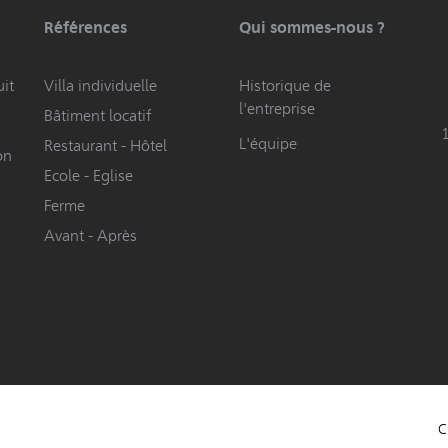
Références
Qui sommes-nous ?
it
Villa individuelle
Historique de
l'entreprise
Bâtiment locatif
L'équipe
Restaurant - Hôtel
on
Ecole - Eglise
Ferme
Avant - Après
C