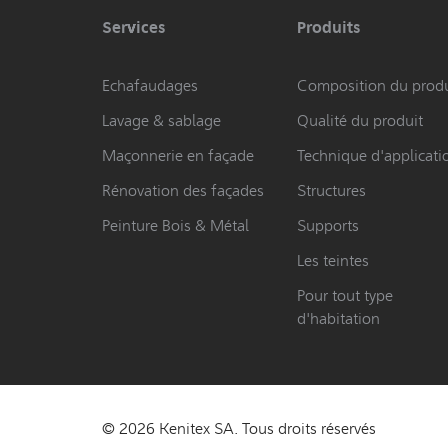
Services
Produits
Echafaudages
Composition du produ
Lavage & sablage
Qualité du produit
Maçonnerie en façade
Technique d'applicati
Rénovation des façades
Structures
Peinture Bois & Métal
Supports
Les teintes
Pour tout type
d'habitation
© 2026 Kenitex SA. Tous droits réservés